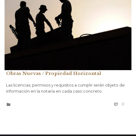
Obras Nuevas / Propiedad Horizontal
Las licencias, permisos y requisitos a cumplir serán objeto de
información en la notaría en cada caso concreto.
COMM
CATEGORÍA
0

