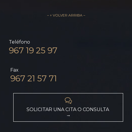
– ↑ VOLVER ARRIBA –
Teléfono
967 19 25 97
Fax
967 21 57 71

SOLICITAR UNA CITA O CONSULTA
→