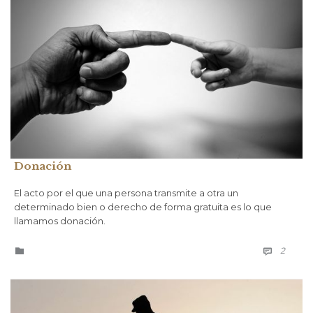
Donación
El acto por el que una persona transmite a otra un
determinado bien o derecho de forma gratuita es lo que
llamamos donación.
COMM
CATEGORÍA
2

