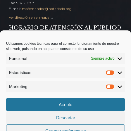
Fax: 967 21 57 71
E-mail:
mafernandez@notariado.org
Ver dirección en el mapa
→
HORARIO DE ATENCIÓN AL PUBLICO
MAÑANAS: lunes a viernes, de 9,30 a 14,30
Utilizamos cookies técnicas para el correcto funcionamiento de nuestro
TARDES: martes y jueves de 5 a 7
sitio web, pulsando en aceptar es consciente de su uso.
SOLICITE CITA PREVIA:
Funcional
Siempre activo
Correo:
aconejero@despacho.notariado.org
Tfno.:
967 19 25 97
Estadísticas
Estadísti
Marketing
Marketing
© 2025
NOTARÍA MARÍA ADORACIÓN FERNÁNDEZ MALDONADO
Acepto
Descartar
Aviso Legal
|
Política de Privacidad
|
Diseño web Chus2
Guardar preferencias