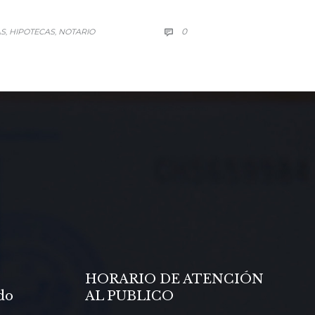
COMMENTS
0
AS
HIPOTECAS
NOTARIO

,
,
NA CITA O CONSULTA →
HORARIO DE ATENCIÓN
do
AL PUBLICO