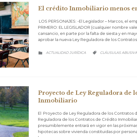
El crédito Inmobiliario menos en
LOS PERSONAJES: -El Legislador – Marcos, el empr
PRIMERO: EL LEGISLADOR (cualquier nombre vale) 
cansancio, en parte por la falta de siesta y en m
aprobar la nueva Ley Reguladora de los Contratos 
CATEGORÍA
CATEGORÍA
ACTUALIDAD JURÍDICA
CLÁUSULAS ABUSIV


Proyecto de Ley Reguladora de l
Inmobiliario
El Proyecto de Ley Reguladora de los Contratos d
Reguladora de los Contratos de Crédito Inmobilia
presumiblemente entrará en vigor en las próximas
hipotecas sobre vivienda constituidas por personas