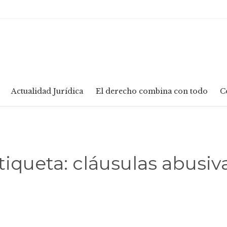
Skip
Actualidad Jurídica
El derecho combina con todo
C
to
content
tiqueta:
cláusulas abusiv