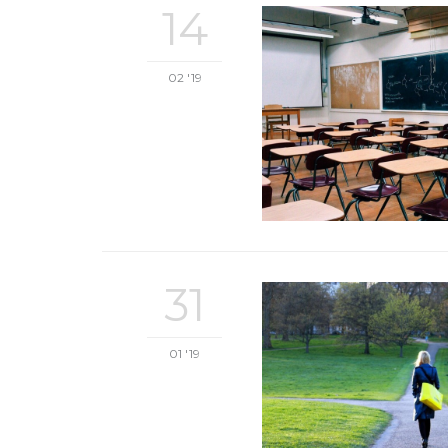
14
02 '19
31
01 '19