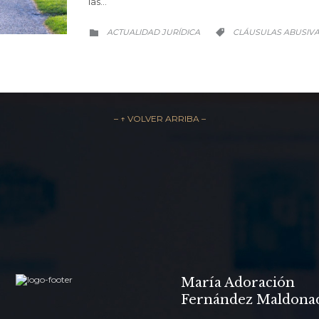
las…
CATEGORÍA
CATEGORÍA
ACTUALIDAD JURÍDICA
CLÁUSULAS ABUSIV


– ↑ VOLVER ARRIBA –

SOLICITAR U
María Adoración
Fernández Maldona