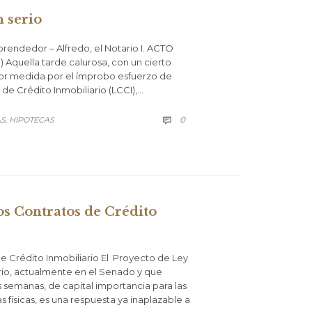
 serio
endedor – Alfredo, el Notario I. ACTO
Aquella tarde calurosa, con un cierto
ayor medida por el ímprobo esfuerzo de
de Crédito Inmobiliario (LCCI),…
COMMENTS
0
AS
HIPOTECAS

,
os Contratos de Crédito
e Crédito Inmobiliario El Proyecto de Ley
rio, actualmente en el Senado y que
 semanas, de capital importancia para las
 físicas, es una respuesta ya inaplazable a