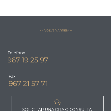
– ↑ VOLVER ARRIBA –
Teléfono
967 19 25 97
Fax
967 21 57 71

SOLICITAR UNA CITA O CONSULTA