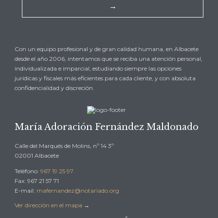
→
Con un equipo profesional y de gran calidad humana, en Albacete
desde el año 2006, intentamos que se reciba una atención personal,
individualizada e imparcial, estudiando siempre las opciones
jurídicas y fiscales más eficientes para cada cliente, y con absoluta
confidencialidad y discreción.
María Adoración Fernández Maldonado
Calle del Marqués de Molins, nº 14 3º
02001 Albacete
Teléfono:
967 19 25 97
Fax: 967 21 57 71
E-mail:
mafernandez@notariado.org
Ver dirección en el mapa
→