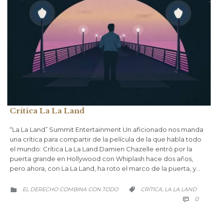
Crítica La La Land
“La La Land” Summit Entertainment Un aficionado nos manda
una crítica para compartir de la película de la que habla todo
el mundo: Crítica La La Land Damien Chazelle entró por la
puerta grande en Hollywood con Whiplash hace dos años,
pero ahora, con La La Land, ha roto el marco de la puerta, y…
CATEGORÍA
CATEGORÍA
EL DERECHO COMBINA CON TODO
CRÍTICA
LA LA LAND
,


COMM
0
