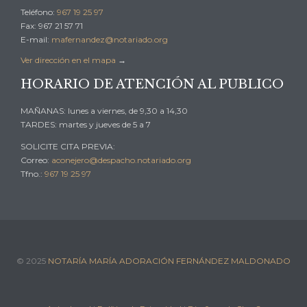
Teléfono:
967 19 25 97
Fax: 967 21 57 71
E-mail:
mafernandez@notariado.org
Ver dirección en el mapa
→
HORARIO DE ATENCIÓN AL PUBLICO
MAÑANAS: lunes a viernes, de 9,30 a 14,30
TARDES: martes y jueves de 5 a 7
SOLICITE CITA PREVIA:
Correo:
aconejero@despacho.notariado.org
Tfno.:
967 19 25 97
© 2025
NOTARÍA MARÍA ADORACIÓN FERNÁNDEZ MALDONADO