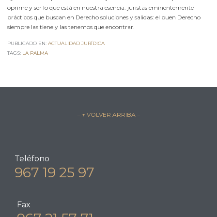
oprime y ser lo que está en nuestra esencia: juristas eminentemente
prácticos que buscan en Derecho soluciones y salidas: el buen Derecho
siempre las tiene y las tenemos que encontrar.
PUBLICADO EN:
ACTUALIDAD JURÍDICA
TAGS:
LA PALMA
– ↑ VOLVER ARRIBA –
Teléfono
967 19 25 97
Fax