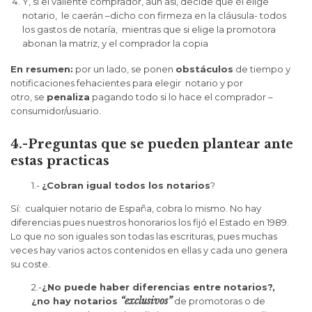
Y, si el valiente comprador, aún así, decide que él elige
notario, le caerán –dicho con firmeza en la cláusula- todos
los gastos de notaría, mientras que si elige la promotora
abonan la matriz, y el comprador la copia
En resumen:
por un lado, se ponen
obstáculos
de tiempo y
notificaciones fehacientes para elegir notario y por
otro, se
penaliza
pagando todo si lo hace el comprador –
consumidor/usuario.
4.-Preguntas que se pueden plantear ante
estas practicas
1.-
¿Cobran igual todos los notarios
?
Sí: cualquier notario de España, cobra lo mismo. No hay
diferencias pues nuestros honorarios los fijó el Estado en 1989.
Lo que no son iguales son todas las escrituras, pues muchas
veces hay varios actos contenidos en ellas y cada uno genera
su coste.
2.-
¿No puede haber diferencias entre notarios?,
“exclusivos”
¿no hay notarios
de promotoras o de