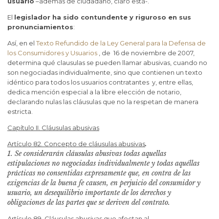
usuario
–además de ciudadano, claro está-.
El
legislador ha sido contundente y riguroso en sus
pronunciamientos
:
Así, en el
Texto Refundido de la Ley General para la Defensa de
los Consumidores y Usuarios
, de 16 de noviembre de 2007,
determina qué clausulas se pueden llamar abusivas, cuando no
son negociadas individualmente, sino que contienen un texto
idéntico para todos los usuarios contratantes y, entre ellas,
dedica mención especial a la libre elección de notario,
declarando nulas las cláusulas que no la respetan de manera
estricta.
Capítulo II. Cláusulas abusivas
.
Artículo 82. Concepto de cláusulas abusivas
1. Se considerarán cláusulas abusivas todas aquellas
estipulaciones no negociadas individualmente y todas aquéllas
prácticas no consentidas expresamente que, en contra de las
exigencias de la buena fe causen, en perjuicio del consumidor y
usuario, un desequilibrio importante de los derechos y
obligaciones de las partes que se deriven del contrato.
Artículo 89. Cláusulas abusivas que afectan al