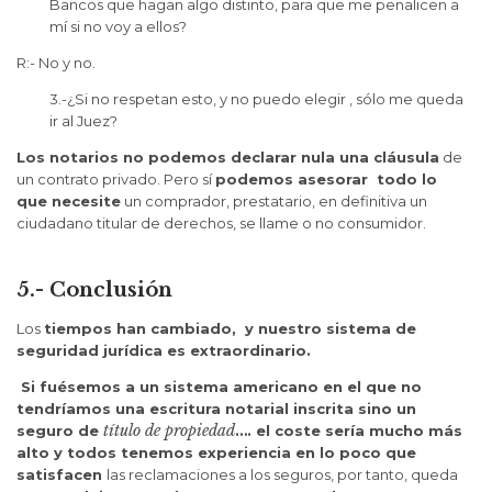
Bancos que hagan algo distinto, para que me penalicen a
mí si no voy a ellos?
R:- No y no.
3.-¿Si no respetan esto, y no puedo elegir , sólo me queda
ir al Juez?
Los notarios no podemos declarar nula una cláusula
de
un contrato privado. Pero sí
podemos asesorar todo lo
que necesite
un comprador, prestatario, en definitiva un
ciudadano titular de derechos, se llame o no consumidor.
5.- Conclusión
Los
tiempos han cambiado, y nuestro sistema de
seguridad jurídica es extraordinario.
Si fuésemos a un sistema americano en el que no
tendríamos una escritura notarial inscrita sino un
título de propiedad
seguro de
…. el coste sería mucho más
alto y todos tenemos experiencia en lo poco que
satisfacen
las reclamaciones a los seguros, por tanto, queda