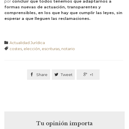
por
concluir que todos tenemos que adaptarnos a
formas nuevas de actuación, transparentes y
comprensibles, en los que hay que cumplir las leyes, sin
esperar a que lleguen las reclamaciones.
Categoría

Actualidad Jurídica
Tags

costes
,
elección
,
escrituras
,
notario

Share

Tweet

+1
Tu opinión importa