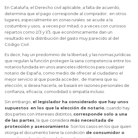
En Cataluña, el Derecho civil aplicable, a falta de acuerdo,
determina que el pago corresponde al comprador; en otros
lugares, especialmente en zonas rurales se acude a la
costumbre y usos, a veces por mitad, o a veces con curiosos
repartos como 2/3 y 1/3, que económicamente dan un
resultado en la distribución del gasto muy parecido al del
Código Civil.
Es decir, hay un predominio de la libertad, y las normas jurídicas
que regulan la función protegen la sana competencia entre los
notarios fundada en unos aranceles idénticos para cualquier
notario de España, como medio de ofrecer al ciudadano el
mejor servicio al que pueda acceder, de manera que su
elección, si desea hacerla, se basará en razones personales de
confianza, eficacia, comodidad o simpatía incluso.
Sin embargo,
el legislador ha considerado que hay unos
supuestos
en los que la elección de notario
, cuando hay
dos partes con intereses distintos,
corresponde solo a una
de las partes
, la que considera
más necesitada de
protección y asesoramiento
. Son los casos en los que quien
otorga el documento tiene la condición
de consumidor o