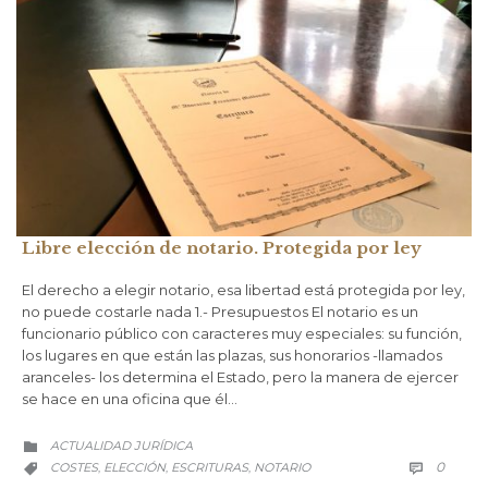
Libre elección de notario. Protegida por ley
El derecho a elegir notario, esa libertad está protegida por ley,
no puede costarle nada 1.- Presupuestos El notario es un
funcionario público con caracteres muy especiales: su función,
los lugares en que están las plazas, sus honorarios -llamados
aranceles- los determina el Estado, pero la manera de ejercer
se hace en una oficina que él…
CATEGORÍA
ACTUALIDAD JURÍDICA

COMM
CATEGORÍA
0
COSTES
ELECCIÓN
ESCRITURAS
NOTARIO

,
,
,
