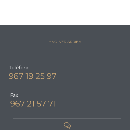
– ↑ VOLVER ARRIBA –
Teléfono
967 19 25 97
Fax
967 21 57 71
