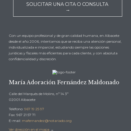
SOLICITAR UNA CITA O CONSULTA
→
Con un equipo profesional y de gran calidad humana, en Albacete
desde el año 2006, intentamos que se reciba una atención personal,
individualizada e imparcial, estudiando siempre las opciones
jurídicas y fiscales más eficientes para cada cliente, y con absoluta
confidencialidad y discreción.
María Adoración Fernández Maldonado
Calle del Marqués de Molins, nº 14 3º
02001 Albacete
Teléfono:
967 19 25 97
Fax: 967 21 57 71
E-mail:
mafernandez@notariado.org
Ver dirección en el mapa
→