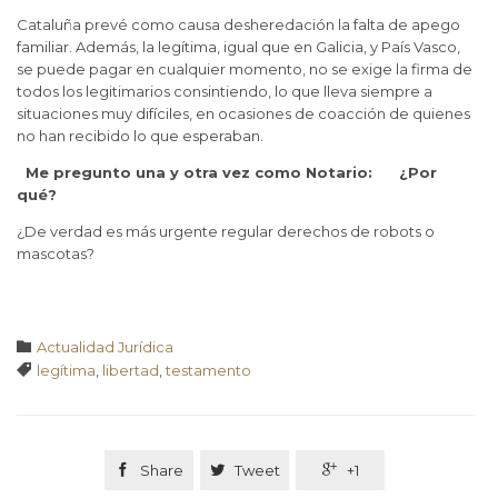
Cataluña prevé como causa desheredación la falta de apego
familiar. Además, la legítima, igual que en Galicia, y País Vasco,
se puede pagar en cualquier momento, no se exige la firma de
todos los legitimarios consintiendo, lo que lleva siempre a
situaciones muy difíciles, en ocasiones de coacción de quienes
no han recibido lo que esperaban.
Me pregunto una y otra vez como Notario: ¿Por
qué?
¿De verdad es más urgente regular derechos de robots o
mascotas?
Categoría

Actualidad Jurídica
Tags

legítima
,
libertad
,
testamento

Share

Tweet

+1