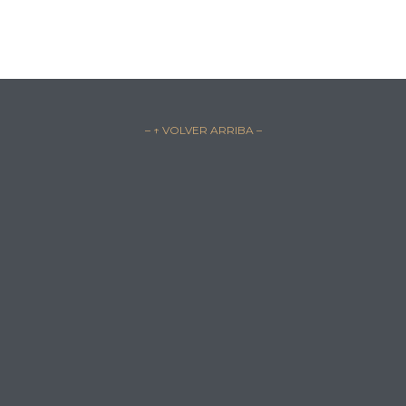
– ↑ VOLVER ARRIBA –
