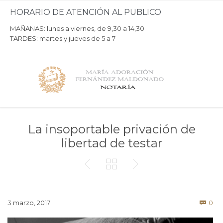
HORARIO DE ATENCIÓN AL PUBLICO
MAÑANAS: lunes a viernes, de 9,30 a 14,30
TARDES: martes y jueves de 5 a 7
La insoportable privación de
libertad de testar



Co
3 marzo, 2017
0
