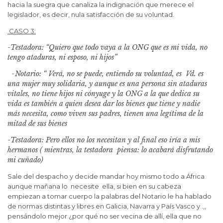
hacia la suegra que canaliza la indignación que merece el
legislador, es decir, nula satisfacción de su voluntad.
CASO 3:
-Testadora: “Quiero que todo vaya a la ONG que es mi vida, no
tengo ataduras, ni esposo, ni hijos”
-Notario: “ Verá, no se puede, entiendo su voluntad, es Vd. es
una mujer muy solidaria, y aunque es una persona sin ataduras
vitales, no tiene hijos ni cónyuge y la ONG a la que dedica su
vida es también a quien desea dar los bienes que tiene y nadie
más necesita, como viven sus padres, tienen una legítima de la
mitad de sus bienes
-Testadora: Pero ellos no los necesitan y al final eso iría a mis
hermanos ( mientras, la testadora piensa: lo acabará disfrutando
mi cuñado)
Sale del despacho y decide mandar hoy mismo todo a África
aunque mañana lo necesite ella, si bien en su cabeza
empiezan a tomar cuerpo la palabras del Notario le ha hablado
de normas distintas y libres en Galicia, Navarra y País Vasco y .,,
pensándolo mejor ¿por qué no ser vecina de allí, ella que no