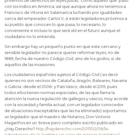
privemos de derechos sin leyes justas, como aquello que pasó
con los indios en América; así que aunque ahora no tenemos a
Francisco de Vitoria en Salamanca luchando por igualdades
cerca del emperador Carlos V, sí están legisladores próximos a
su pueblo que conocen lo que pasa, lo necesario, lo
conveniente e incluso lo que será útil en el futuro aunque el
ciudadano no lo entienda.
Sin embargo hay un pequeño punto en que este cercano y
sensible legislador no parece querer reformar leyes, no de
1889, fecha de nuestro Código Civil, sino de los godos, sí, de
aquellos de las invasiones.
Los ciudadanos españoles sujetos al Código Civil ( es decir
quienes no son vecinos de Cataluña, Aragón, Baleares, Navarra
o Galicia -desde el 2006- y País Vasco, desde el 2015, pues
todos ellos tienen normas especiales, de las que llama la
atención la nueva regulación de gallegos y vascos, muy acorde
con la sociedad y familia actual, con un legislador conocedor
de situaciones inaceptables que las ha eliminado) soportamos
un legislador que el maestro de Notarios, Don Victorio
Magariños en un breve pero completo escrito publicado en
¿Hay Derecho?
http://hayderecho.com/2017/02/08/la-
subsistencia-de-la-legitima-un-caso-de-pereza-legislativa/