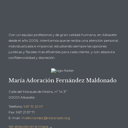
SOLICITAR UNA CITA O CONSULTA
→
Con un equipo profesional y de gran calidad humana, en Albacete
desde el año 2006, intentamos que se reciba una atención personal,
individualizada e imparcial, estudiando siempre las opciones
jurídicas y fiscales más eficientes para cada cliente, y con absoluta
confidencialidad y discreción.
María Adoración Fernández Maldonado
Calle del Marqués de Molins, nº 14 3º
02001 Albacete
Teléfono:
967 19 25 97
Fax: 967 21 57 71
E-mail:
mafernandez@notariado.org
Ver dirección en el mapa
→