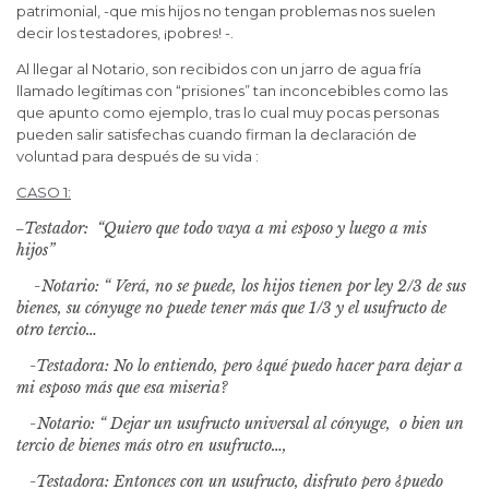
patrimonial, -que mis hijos no tengan problemas nos suelen
decir los testadores, ¡pobres! -.
Al llegar al Notario, son recibidos con un jarro de agua fría
llamado legítimas con “prisiones” tan inconcebibles como las
que apunto como ejemplo, tras lo cual muy pocas personas
pueden salir satisfechas cuando firman la declaración de
voluntad para después de su vida :
CASO 1:
Testador: “Quiero que todo vaya a mi esposo y luego a mis
–
hijos”
-Notario: “ Verá, no se puede, los hijos tienen por ley 2/3 de sus
bienes, su cónyuge no puede tener más que 1/3 y el usufructo de
otro tercio…
-Testadora: No lo entiendo, pero ¿qué puedo hacer para dejar a
mi esposo más que esa miseria?
-Notario: “ Dejar un usufructo universal al cónyuge, o bien un
tercio de bienes más otro en usufructo…,
-Testadora: Entonces con un usufructo, disfruto pero ¿puedo