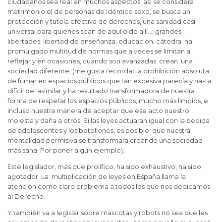
ciudadanos sea real en muchos aspectos: así se considera
matrimonio el de personas de idéntico sexo, se busca un
protección y tutela efectiva de derechos, una sanidad casi
universal para quienes sean de aquí o de allí…; grandes
libertades: libertad de enseñanza, educación, cátedra; ha
promulgado multitud de normas que a veces se limitan a
reflejar y en ocasiones, cuando son avanzadas crean una
sociedad diferente, (me gusta recordar la prohibición absoluta
de fumar en espacios públicos que tan excesiva parecía y hasta
difícil de asimilar y ha resultado transformadora de nuestra
forma de respetar los espacios públicos, mucho más limpios, e
incluso nuestra manera de aceptar que ese acto nuestro
molesta y daña a otros. Si las leyes actuaran igual con la bebida
de adolescentes y los botellones, es posible que nuestra
mentalidad permisiva se transformara creando una sociedad
más sana. Por poner algún ejemplo).
Este legislador, más que prolífico, ha sido exhaustivo, ha sido
agotador. La multiplicación de leyes en España llama la
atención como claro problema a todos los que nos dedicamos
al Derecho.
Y también va a legislar sobre mascotas y robots no sea que les