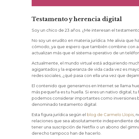
Testamento y herencia digital
Soy un chico de 23 años. ¿Me interesan el testamento 
No soy un erudito en materia jurídica. Me alivia qu
cómodo, ya que espero que también combine con algui
actualizan más que el sistema operativo de un teléfo
Actualmente, el mundo virtual está adquiriendo mucha
agigantados y la esperanza de vida cada vez es mayor
redes sociales, ¿qué pasa con ella una vez que dejam
El contenido que generamos en Internet se llama hue
más pequeña es tu huella. Si eres un nativo digital
podemos considerar importantes como inversiones ban
denominado testamento digital.
Esta figura jurídica según el
blog de Carmelo Llopis
, 
relaciones que sea absolutamente independiente del
tener una suscripción de Netflix o un abono del gimnas
derecho tampoco han de hacerlo.