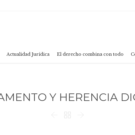
Skip
Actualidad Jurídica
El derecho combina con todo
C
to
content
AMENTO Y HERENCIA DI


