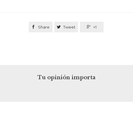

Share

Tweet

+1
Tu opinión importa