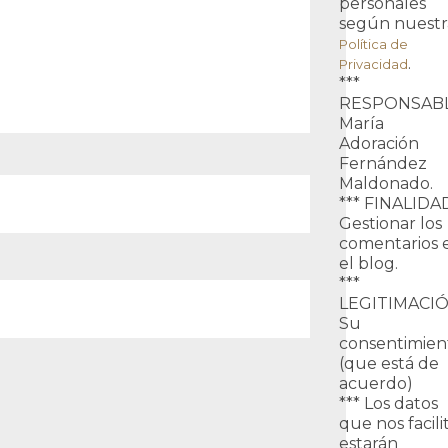
personales
según nuestr
Política de
.
Privacidad
***
RESPONSABL
María
Adoración
Fernández
Maldonado.
*** FINALIDA
Gestionar los
comentarios 
el blog.
***
LEGITIMACIÓ
Su
consentimien
(que está de
acuerdo)
*** Los datos
que nos facili
estarán