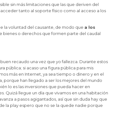
sible sin más limitaciones que las que deriven del
 acceder tanto al soporte físico como al acceso a los
a de la voluntad del causante, de modo que
a los
de bienes o derechos que formen parte del caudal
buen recaudo una vez que yo fallezca. Durante estos
 pública; si acaso una figura pública para mis
imos más en Internet, ya sea tiempo o dinero y en el
da, porque han llegado a ser los mejores del mundo
bién lo es las inversiones que pueda hacer en
es. Quizá llegue un día que vivamos en una habitación
o avanza a pasos agigantados, así que sin duda hay que
 de la play espero que no se la quede nadie porque