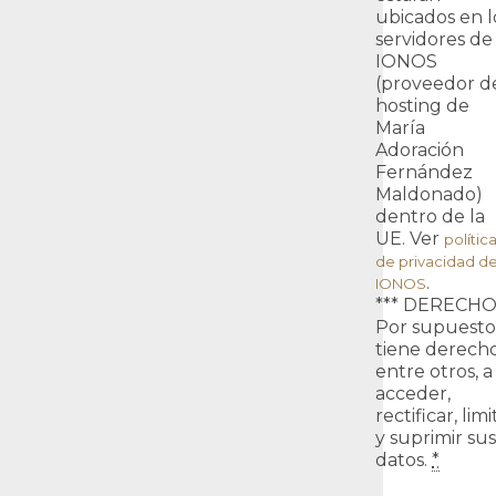
ubicados en l
servidores de
IONOS
(proveedor d
hosting de
María
Adoración
Fernández
Maldonado)
dentro de la
UE. Ver
polític
de privacidad d
.
IONOS
*** DERECHO
Por supuesto
tiene derecho
entre otros, a
acceder,
rectificar, limi
y suprimir sus
datos.
*