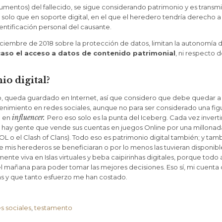
ocumentos) del fallecido, se sigue considerando patrimonio y es transmi
solo que en soporte digital, en el que el heredero tendría derecho a
entificación personal del causante.
e Diciembre de 2018 sobre la protección de datos, limitan la autonomí
caso el acceso
a datos de contenido patrimonial
, ni respecto 
io digital?
, queda guardado en Internet, así que considero que debe quedar a 
imiento en redes sociales, aunque no para ser considerado una figura
influencer.
a en
Pero eso solo es la punta del Iceberg. Cada vez invert
oy hay gente que vende sus cuentas en juegos Online por una millona
 o el Clash of Clans). Todo eso es patrimonio digital también; y tam
 mis herederos se beneficiaran o por lo menos las tuvieran disponibl
 mente viva en Islas virtuales y beba caipirinhas digitales, porque tod
l mañana para poder tomar las mejores decisiones. Eso sí, mi cuenta
s y que tanto esfuerzo me han costado.
s sociales
,
testamento