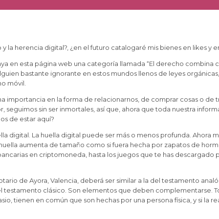
y la herencia digital?, ¿en el futuro catalogaré mis bienes en likes 
e haya en esta página web una categoría llamada “El derecho combina 
en bastante ignorante en estos mundos llenos de leyes orgánicas, si
no móvil.
 importancia en la forma de relacionarnos, de comprar cosas o de tr
, seguimos sin ser inmortales, así que, ahora que toda nuestra infor
os de estar aquí?
lla digital. La huella digital puede ser más o menos profunda. Ahora
, tu huella aumenta de tamaño como si fuera hecha por zapatos de ho
carias en criptomoneda, hasta los juegos que te has descargado par
notario de Ayora, Valencia, deberá ser similar a la del testamento a
 testamento clásico. Son elementos que deben complementarse. Toda
io, tienen en común que son hechas por una persona física, y si la real