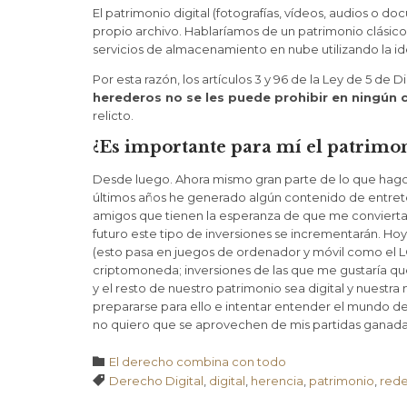
El patrimonio digital (fotografías, vídeos, audios o d
propio archivo. Hablaríamos de un patrimonio clásico 
servicios de almacenamiento en nube utilizando la id
Por esta razón, los artículos 3 y 96 de la Ley de 5 d
herederos no se les puede prohibir en ningún 
relicto.
¿Es importante para mí el patrimon
Desde luego. Ahora mismo gran parte de lo que hago
últimos años he generado algún contenido de entreten
amigos que tienen la esperanza de que me conviert
futuro este tipo de inversiones se incrementarán. H
(esto pasa en juegos de ordenador y móvil como el LOL
criptomoneda; inversiones de las que me gustaría que
y el resto de nuestro patrimonio sea digital y nuestra
prepararse para ello e intentar entender el mundo de
no quiero que se aprovechen de mis partidas ganada
Categoría

El derecho combina con todo
Tags

Derecho Digital
,
digital
,
herencia
,
patrimonio
,
rede