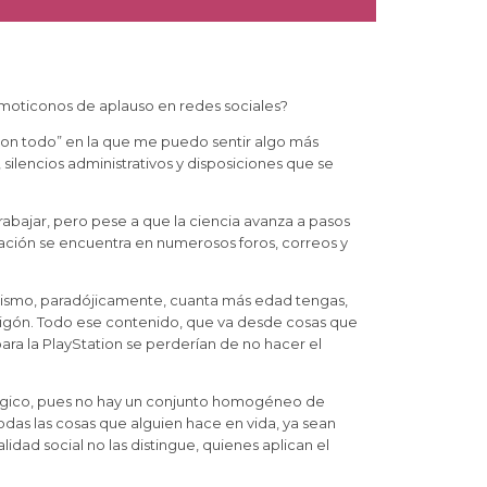
y emoticonos de aplauso en redes sociales?
con todo” en la que me puedo sentir algo más
lencios administrativos y disposiciones que se
abajar, pero pese a que la ciencia avanza a pasos
mación se encuentra en numerosos foros, correos y
 mismo, paradójicamente, cuanta más edad tengas,
rmigón. Todo ese contenido, que va desde cosas que
a la PlayStation se perderían de no hacer el
nalógico, pues no hay un conjunto homogéneo de
s las cosas que alguien hace en vida, ya sean
idad social no las distingue, quienes aplican el