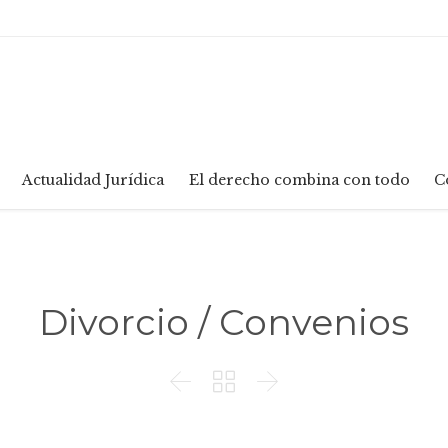
Skip
Actualidad Jurídica
El derecho combina con todo
C
to
content
Divorcio / Convenios


