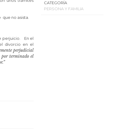
n unos trámites
CATEGORÍA
PERSONA Y FAMILIA
 que no asista.
 perjuicio. En el
l divorcio en el
vemente perjudicial
n por terminado el
r.”