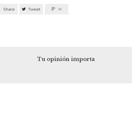

Share

Tweet

+1
Tu opinión importa