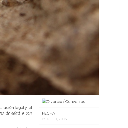
paración legal y el
res de edad o con
FECHA
17 JULIO, 2016