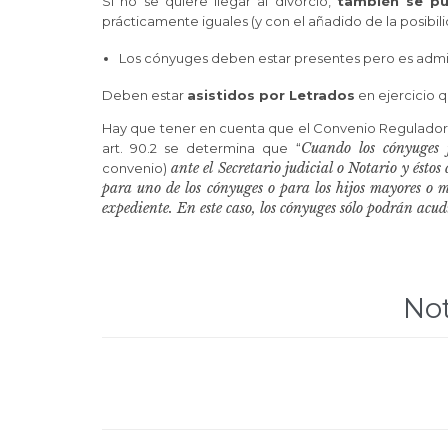
Si no se quiere llegar al divorcio,
también se pu
prácticamente iguales (y con el añadido de la posibi
Los cónyuges deben estar presentes pero es admis
Deben estar
asistidos por Letrados
en ejercicio 
Hay que tener en cuenta que el Convenio Regulador d
Cuando los cónyuges f
art. 90.2 se determina que “
ante el Secretario judicial o Notario y ésto
convenio)
para uno de los cónyuges o para los hijos mayores o 
expediente. En este caso, los cónyuges sólo podrán acud
Not