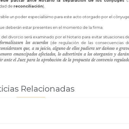
ede pactar ante Notario la separación de los cónyuges
co
lidad de
reconciliación
).
ible un poder especialísimo para este acto otorgado por el cónyuge
que deberán estar presentes en el momento de la firma.
el divorcio será examinado por el Notario para evitar situaciones de
ormalizasen los acuerdos
(de regulación de las consecuencias de
s considerasen que, a su juicio, alguno de ellos pudiera ser dañoso o gra
menores emancipados afectados, lo advertirán a los otorgantes y dará
ir ante el Juez para la aprobación de la propuesta de convenio regulado
icias Relacionadas