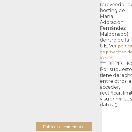
(proveedor d
hosting de
María
Adoración
Fernández
Maldonado)
dentro de la
UE. Ver
polític
de privacidad d
.
IONOS
*** DERECHO
Por supuesto
tiene derecho
entre otros, a
acceder,
rectificar, limi
y suprimir sus
datos.
*