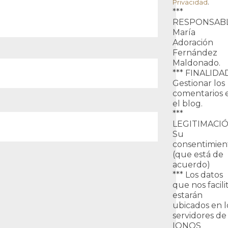
.
Privacidad
***
RESPONSABL
María
Adoración
Fernández
Maldonado.
*** FINALIDA
Gestionar los
comentarios 
el blog.
***
LEGITIMACIÓ
Su
consentimien
(que está de
acuerdo)
*** Los datos
que nos facili
estarán
ubicados en l
servidores de
IONOS