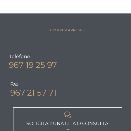
– ↑ VOLVER ARRIBA –
Teléfono
967 19 25 97
Fax
967 21 57 71

SOLICITAR UNA CITA O CONSULTA
→