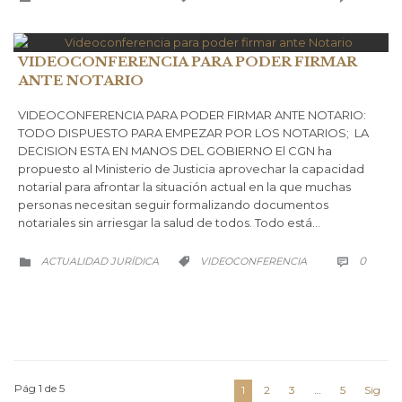
VIDEOCONFERENCIA PARA PODER FIRMAR
ANTE NOTARIO
VIDEOCONFERENCIA PARA PODER FIRMAR ANTE NOTARIO:
TODO DISPUESTO PARA EMPEZAR POR LOS NOTARIOS; LA
DECISION ESTA EN MANOS DEL GOBIERNO El CGN ha
propuesto al Ministerio de Justicia aprovechar la capacidad
notarial para afrontar la situación actual en la que muchas
personas necesitan seguir formalizando documentos
notariales sin arriesgar la salud de todos. Todo está…
COMM
CATEGORÍA
CATEGORÍA
0
ACTUALIDAD JURÍDICA
VIDEOCONFERENCIA



Pág 1 de 5
1
2
3
…
5
Sig