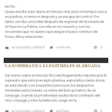
NOTA :
Quise escribir este diario en tiempo real, pero el tiempo nunca
es piadoso, ni antes ni después y se escapa sin control. Por
tanto, escribo unos días después de regresar de la notaría de
el Paso en La Palma, con ella en mi corazón y con los
recuerdos que no quiero que siegue el paso continuo de
horas, días y estaciones.
COMM
CATEGORÍA
CATEGORÍA
0
ACTUALIDAD JURÍDICA
LA PALMA



LA SOMBRA DE LA LEGITIMA ES ALARGADA
De nuevo sobre el Artículo 95.4 del Reglamento Hipotecario El
supuesto que este precepto plantea, esporádico hasta ahora,
se está dando con inusual frecuencia en los despachos
notariales estos meses. La venta del bien privativo de un
cónyuge, cuando la privatividad resulta de la confesión del
otro cónyuge y éste ha fallecido, exige en la…
COMM
CATEGORÍA
CATEGORÍA
0
ACTUALIDAD JURÍDICA
LEGÍTIMA


