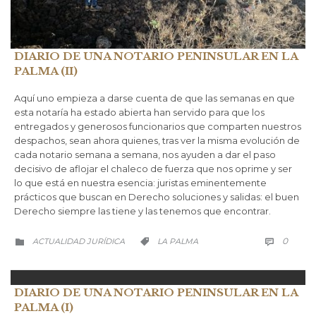
DIARIO DE UNA NOTARIO PENINSULAR EN LA
PALMA (II)
Aquí uno empieza a darse cuenta de que las semanas en que
esta notaría ha estado abierta han servido para que los
entregados y generosos funcionarios que comparten nuestros
despachos, sean ahora quienes, tras ver la misma evolución de
cada notario semana a semana, nos ayuden a dar el paso
decisivo de aflojar el chaleco de fuerza que nos oprime y ser
lo que está en nuestra esencia: juristas eminentemente
prácticos que buscan en Derecho soluciones y salidas: el buen
Derecho siempre las tiene y las tenemos que encontrar.
COMM
CATEGORÍA
CATEGORÍA
0
ACTUALIDAD JURÍDICA
LA PALMA



DIARIO DE UNA NOTARIO PENINSULAR EN LA
PALMA (I)