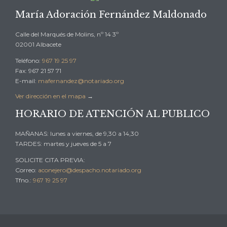
María Adoración Fernández Maldonado
Calle del Marqués de Molins, nº 14 3º
02001 Albacete
Teléfono:
967 19 25 97
Fax: 967 21 57 71
E-mail:
mafernandez@notariado.org
Ver dirección en el mapa
→
HORARIO DE ATENCIÓN AL PUBLICO
MAÑANAS: lunes a viernes, de 9,30 a 14,30
TARDES: martes y jueves de 5 a 7
SOLICITE CITA PREVIA:
Correo:
aconejero@despacho.notariado.org
Tfno.:
967 19 25 97