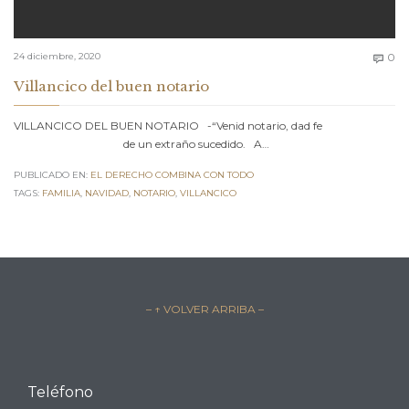
C
24 diciembre, 2020
0

Villancico del buen notario
VILLANCICO DEL BUEN NOTARIO -“Venid notario, dad fe
de un extraño sucedido. A…
PUBLICADO EN:
EL DERECHO COMBINA CON TODO
TAGS:
FAMILIA
,
NAVIDAD
,
NOTARIO
,
VILLANCICO
– ↑ VOLVER ARRIBA –
Teléfono