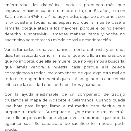
enfermedad, las dramáticas noticias producen más que
angustia, máxime cuando tu madre está, con 84 años, sola en
Salamanca, a 474km, a 4 horas y media, dejando de comer, con
la tv puesta a todas horas esperando que la muerte pase a
llamarla, porque ataca a los mayores, porque ellos no tienen
derecho a sobrevivir. Llamadas mañana, tarde y noche no
hacen sino acrecentar su miedo cerval y desorientación.
Varias llamadas a una vecina inicialmente optimista y en unos
días, tan asustada como mi madre, que solo llora mientras dice
que no importa, que ella se muere, que no vayamos a buscarla,
que jamás vendrá a nuestra casa porque ella puede
contagiarnos a todos, me convencen de que algo está mal en
todo este engendro mental que está apagando la conciencia
crítica de la realidad que nos hace libres y humanos.
Con la ayuda inestimable de un compañero de trabajo
cruzamos el mapa de Albacete a Salamanca. Cuando queda
una hora para llegar, llamo a mi madre para decirle que
prepare sus maletas. Su respuesta – ¿qué meto en mi maleta?-
hace llorar pensando que alguna vez supusimos que podría
aguantar sola. Su capacidad de sacrificio le impedía pedir
ayuda.