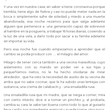
Y una vez en nuestra casa, sin saber si tiene coronavirus porque
tiembla, tiene algo de fiebre y casi no puede meter nada en la
boca o simplemente sufre de soledad y miedo a una muerte
abandonada, esa noche rezamos para que salga adelante
alguien que pertenece a una generación capaz de sobrevivir
al hambre en la posguerra, a trabajar 16 horas diarias, cosiendo a
la luz de una vela, a darlo todo por sacar a su familia adelante
sin importar su vida.
Pero esa noche fue cuando empezamos a aprender que el
cambio se podía producir con …. el milagro del amor.
Milagro de tener cerca también a una vecina maravillosa, cuyo
aislamiento con su marido sin poder ver a sus hijas y
pequeñísimos nietos, no le ha hecho olvidarse de mirar
alrededor, que ha visto la necesidad de auxilio de su vecina de
arriba que no sabe cocinar, que le ha subido unas lentejas con
sustancia, una crema de calabacín y… una ensaladilla rusa.
Una ensaladilla rusa que mi madre, que se niega a comer, mira
con cierto interés; dice sí a tomar un pinchito y, al probarla,
cambia su cara, le sabe tan buena como todo lo que al guisarlo
lleva cariño por ingrediente esencial y puede tomar otro poco.