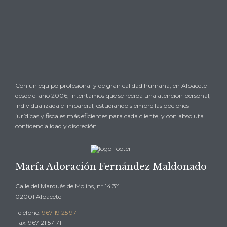

SOLICITAR UNA CITA O CONSULTA
→
Con un equipo profesional y de gran calidad humana, en Albacete
desde el año 2006, intentamos que se reciba una atención personal,
individualizada e imparcial, estudiando siempre las opciones
jurídicas y fiscales más eficientes para cada cliente, y con absoluta
confidencialidad y discreción.
María Adoración Fernández Maldonado
Calle del Marqués de Molins, nº 14 3º
02001 Albacete
Teléfono:
967 19 25 97
Fax: 967 21 57 71