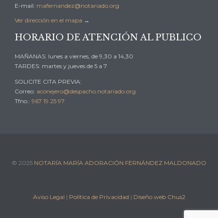
E-mail:
mafernandez@notariado.org
Ver dirección en el mapa
→
HORARIO DE ATENCIÓN AL PUBLICO
MAÑANAS: lunes a viernes, de 9,30 a 14,30
TARDES: martes y jueves de 5 a 7
SOLICITE CITA PREVIA:
Correo:
aconejero@despacho.notariado.org
Tfno.:
967 19 25 97
© 2025
NOTARÍA MARÍA ADORACIÓN FERNÁNDEZ MALDONADO
Aviso Legal
|
Política de Privacidad
|
Diseño web Chus2