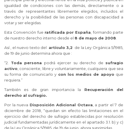
igualdad de condiciones con las demás, directamente o a
través de representantes libremente elegidos, incluidos el
derecho y la posibilidad de las personas con discapacidad a
votar y ser elegidas.
Esta Convención fue
ratificada por España
, formando parte
de nuestro derecho interno desde el
8 de mayo de 2008
.
Así , el nuevo texto del
artículo 3,2
de la Ley Orgánica 5/1985,
de 19 de junio determina ahora que :
“2.
Toda persona
podrá ejercer su derecho de
sufragio
activo
, consciente, libre y voluntariamente, cualquiera que sea
su forma de comunicarlo y
con los
medios de apoyo
que
requiera.”
También es de gran importancia la
Recuperación del
derecho al sufragio
.
Por la nueva
Disposición Adicional Octava
, a partir el 7 de
diciembre de 2018, “quedan sin efecto las limitaciones en el
ejercicio del derecho de sufragio establecidas por resolución
judicial fundamentadas jurídicamente en el apartado 3.1. b) y c)
de la Ley Orgánica 5/1985, de 19 de junio, ahora suprimidas.