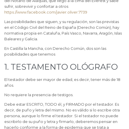
del Notario de Alaquas, que llegó a la cima del Everest y sabe
sufrir, sobrevivir y confortar a otros
https://www.facebook.com/javier.oliver.7739
Las posibilidades que siguen, y su regulación, son las previstas
en el Código Civil del Reino de España (Derecho Común), hay
normativa propia en Cataluña, País Vasco, Navarra, Aragón, Islas
Baleares y Galicia.
En Castilla la Mancha, con Derecho Común, dos son las
posibilidades que tenemos
1. TESTAMENTO OLÓGRAFO
El testador debe ser mayor de edad, es decir, tener más de 18
años.
No requiere la presencia de testigos.
Debe estar ESCRITO, TODO él, y FIRMADO por el testador. Es
decir, de puño y letra del mismo. No es válido si lo escribe otra
persona, aunque lo firme el testador. Si el testador no puede
escribirlo de su puño y letra y firmarlo, deberemos pensar en
hacerlo conforme a la forma de epidemia que se trata a