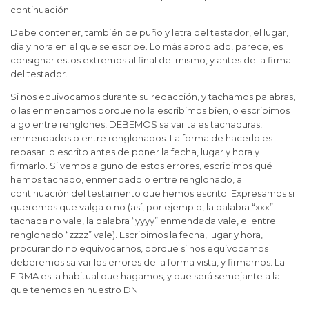
continuación.
Debe contener, también de puño y letra del testador, el lugar,
día y hora en el que se escribe. Lo más apropiado, parece, es
consignar estos extremos al final del mismo, y antes de la firma
del testador.
Si nos equivocamos durante su redacción, y tachamos palabras,
o las enmendamos porque no la escribimos bien, o escribimos
algo entre renglones, DEBEMOS salvar tales tachaduras,
enmendados o entre renglonados. La forma de hacerlo es
repasar lo escrito antes de poner la fecha, lugar y hora y
firmarlo. Si vemos alguno de estos errores, escribimos qué
hemos tachado, enmendado o entre renglonado, a
continuación del testamento que hemos escrito. Expresamos si
queremos que valga o no (así, por ejemplo, la palabra “xxx”
tachada no vale, la palabra “yyyy” enmendada vale, el entre
renglonado “zzzz” vale). Escribimos la fecha, lugar y hora,
procurando no equivocarnos, porque si nos equivocamos
deberemos salvar los errores de la forma vista, y firmamos. La
FIRMA es la habitual que hagamos, y que será semejante a la
que tenemos en nuestro DNI.