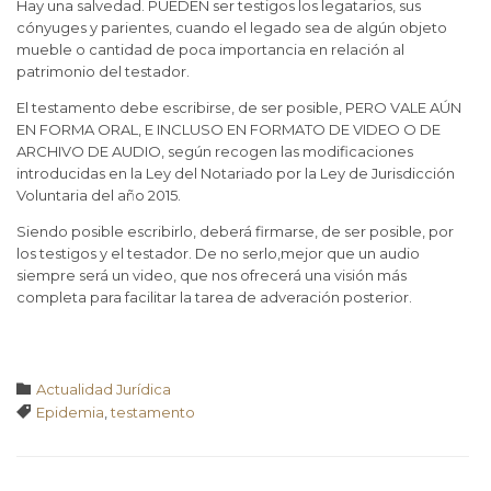
Hay una salvedad. PUEDEN ser testigos los legatarios, sus
cónyuges y parientes, cuando el legado sea de algún objeto
mueble o cantidad de poca importancia en relación al
patrimonio del testador.
El testamento debe escribirse, de ser posible, PERO VALE AÚN
EN FORMA ORAL, E INCLUSO EN FORMATO DE VIDEO O DE
ARCHIVO DE AUDIO, según recogen las modificaciones
introducidas en la Ley del Notariado por la Ley de Jurisdicción
Voluntaria del año 2015.
Siendo posible escribirlo, deberá firmarse, de ser posible, por
los testigos y el testador. De no serlo,mejor que un audio
siempre será un video, que nos ofrecerá una visión más
completa para facilitar la tarea de adveración posterior.
Categoría

Actualidad Jurídica
Tags

Epidemia
,
testamento