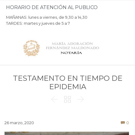
HORARIO DE ATENCIÓN AL PUBLICO
MAÑANAS: lunes a viernes, de 9,30 a 14,30
TARDES: martes y jueves de 5 a 7
TESTAMENTO EN TIEMPO DE
EPIDEMIA



Co
26 marzo, 2020
0
