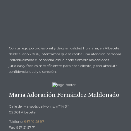

SOLICITAR UNA CITA O CONSULTA
→
Con un equipo profesional y de gran calidad humana, en Albacete
desde el año 2006, intentamos que se reciba una atención personal,
individualizada e imparcial, estudiando siempre las opciones
jurídicas y fiscales más eficientes para cada cliente, y con absoluta
confidencialidad y discreción.
María Adoración Fernández Maldonado
Calle del Marqués de Molins, nº 14 3º
02001 Albacete
Teléfono:
967 19 25 97
Fax: 967 21 57 71