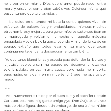
no creer en un mismo Dios, que si amor puede nacer entre
moro y cristiano, como bien sabéis vos, Dulcinea mía, ¡a qué
buscar sangre que tale las vidas! …
No quisieron entender mi batallla contra quienes viven sin
esfuerzo, de palabrerías y mendacidades, mientras muchos
otros hombres y mujeres, para ganar míseros sustentos, iban en
la madrugada y volvían en la noche en aquella máquina
endiablada y veloz bajo la tierra, leyendo y mirando la luz de un
aparato extraño que todos llevan en su mano, que tocan
continuamente, encantados seguramente también …
¡Yo que tanto blandí lanza y espada para defender la libertad y
la justicia, vuelvo a salir mal parado por desenvainar esta vez
solo la palabra en esa misma causa, pero nada me importa,
pues nadie, en vida ni en mi muerte, dirá que me aparté por
miedo!
………
Aquí nuevamente, traído por el buen cura y el bachiller Sansón
Carrasco, estamos mi gigante amigo y yo, Don Quijote, una vez
más de triste figura, deudor, sin embargo, de una última misión
para sosiego y quietud de nuestras almas .