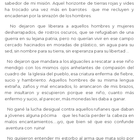
sabedor de mi misión. Aquel horizonte de tierras rojas y vides
ha trocado una vez más en barrotes que me recluyen y
encadenan por la sinrazón de los hombres.
No dejaron que liberara a aquellos hombres y mujeres
desharrapados, de rostros oscuros, que se refugiaban de una
guerra en su lejana patria, pero no querían vivir en ese campo
cercado hacinados en moradas de plástico, sin agua para su
sed, sin nombre para su tierra, sin esperanza para su libertad …
No dejaron que mandara a los alguaciles a rescatar a ese niño
mendigo con los mismos ojos anhelantes de compasión del
cuadro de la Iglesia del pueblo, esa criatura enferma de fiebre,
sucio y hambriento. Aquellos hombres de su misma lengua
extraña, zafios y mal encarados, lo arrancaron de mis brazos,
me insultaron y escupieron porque ese niño, cuanto más
enfermo y sucio, al parecer, más monedas les daba a ganar.
No gané la lucha desigual contra aquellos rufianes que daban
a jóvenes alguna pócima que les hacía perder la cabeza en
malos encantamientos..…¡yo, que bien sé que eso confunde
aventura con ruina!
No quisieron entender mi estorbo al arma que mata solo por