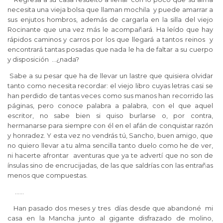
necesita una vieja bolsa que llaman mochila y puede amarrar a
sus enjutos hombros, además de cargarla en la silla del viejo
Rocinante que una vez más le acompañará. Ha leído que hay
rápidos caminos y carros por los que llegará a tantos reinos y
encontrará tantas posadas que nada le ha de faltar a su cuerpo
y disposición …¿nada?
Sabe a su pesar que ha de llevar un lastre que quisiera olvidar
tanto como necesita recordar: el viejo libro cuyas letras casi se
han perdido de tantas veces como sus manos han recorrido las
páginas, pero conoce palabra a palabra, con el que aquel
escritor, no sabe bien si quiso burlarse o, por contra,
hermanarse para siempre con él en el afán de conquistar razón
y honradez. Y esta vez no vendrás tú, Sancho, buen amigo, que
no quiero llevar a tu alma sencilla tanto duelo como he de ver,
ni hacerte afrontar aventuras que ya te advertí que no son de
ínsulas sino de encrucijadas, de las que saldrías con las entrañas
menos que compuestas.
……
Han pasado dos meses y tres días desde que abandoné mi
casa en la Mancha junto al gigante disfrazado de molino,