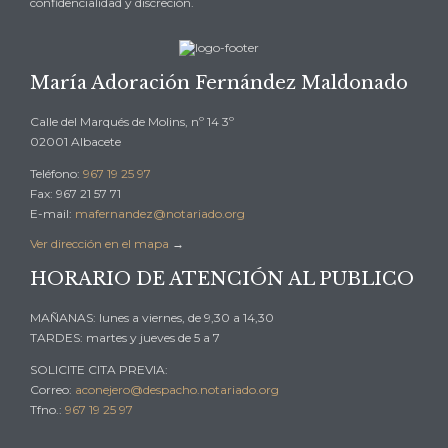
confidencialidad y discreción.
María Adoración Fernández Maldonado
Calle del Marqués de Molins, nº 14 3º
02001 Albacete
Teléfono:
967 19 25 97
Fax: 967 21 57 71
E-mail:
mafernandez@notariado.org
Ver dirección en el mapa
→
HORARIO DE ATENCIÓN AL PUBLICO
MAÑANAS: lunes a viernes, de 9,30 a 14,30
TARDES: martes y jueves de 5 a 7
SOLICITE CITA PREVIA:
Correo:
aconejero@despacho.notariado.org
Tfno.:
967 19 25 97