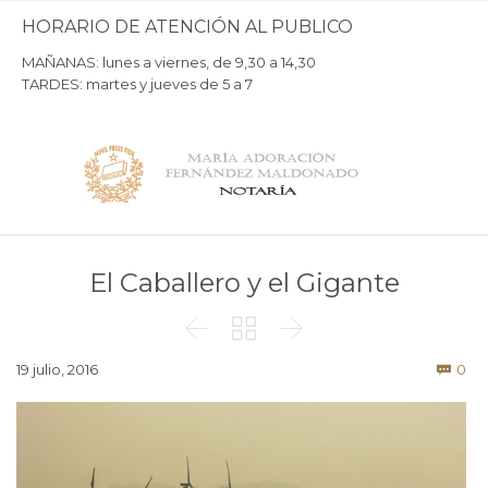
HORARIO DE ATENCIÓN AL PUBLICO
MAÑANAS: lunes a viernes, de 9,30 a 14,30
TARDES: martes y jueves de 5 a 7
El Caballero y el Gigante



Co
19 julio, 2016
0
