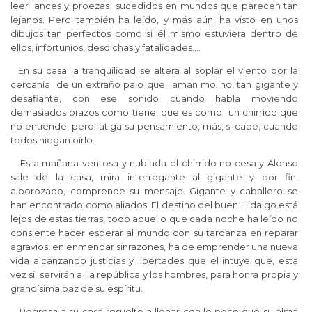
leer lances y proezas sucedidos en mundos que parecen tan
lejanos. Pero también ha leído, y más aún, ha visto en unos
dibujos tan perfectos como si él mismo estuviera dentro de
ellos, infortunios, desdichas y fatalidades….
En su casa la tranquilidad se altera al soplar el viento por la
cercanía de un extraño palo que llaman molino, tan gigante y
desafiante, con ese sonido cuando habla moviendo
demasiados brazos como tiene, que es como un chirrido que
no entiende, pero fatiga su pensamiento, más, si cabe, cuando
todos niegan oírlo.
Esta mañana ventosa y nublada el chirrido no cesa y Alonso
sale de la casa, mira interrogante al gigante y por fin,
alborozado, comprende su mensaje. Gigante y caballero se
han encontrado como aliados. El destino del buen Hidalgo está
lejos de estas tierras, todo aquello que cada noche ha leído no
consiente hacer esperar al mundo con su tardanza en reparar
agravios, en enmendar sinrazones, ha de emprender una nueva
vida alcanzando justicias y libertades que él intuye que, esta
vez sí, servirán a la república y los hombres, para honra propia y
grandísima paz de su espíritu.
Regresa a su casa resuelto a llenar con lo poco que su alma