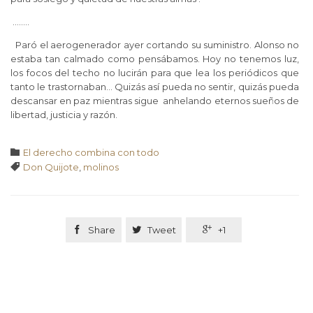
……..
Paró el aerogenerador ayer cortando su suministro. Alonso no
estaba tan calmado como pensábamos. Hoy no tenemos luz,
los focos del techo no lucirán para que lea los periódicos que
tanto le trastornaban… Quizás así pueda no sentir, quizás pueda
descansar en paz mientras sigue anhelando eternos sueños de
libertad, justicia y razón.
Categoría

El derecho combina con todo
Tags

Don Quijote
,
molinos

Share

Tweet

+1